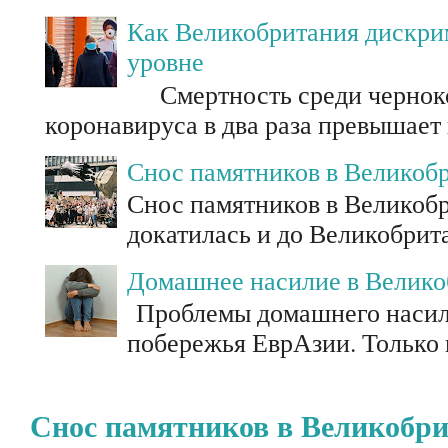
Как Великобритания дискри
уровне
Смертность среди черноко
коронавируса в два раза превышает
Снос памятников в Великоб
Снос памятников в Великоб
докатилась и до Великобрит
Домашнее насилие в Велик
Проблемы домашнего насили
побережья ЕврАзии. Только п
Снос памятников в Великобр