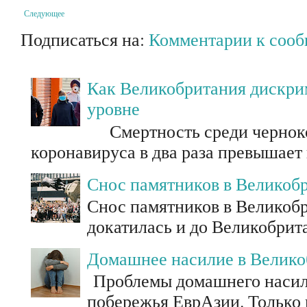
Следующее
Подписаться на:
Комментарии к соо
Как Великобритания дискри
уровне
Смертность среди черноко
коронавируса в два раза превышает
Снос памятников в Великоб
Снос памятников в Великоб
докатилась и до Великобрит
Домашнее насилие в Велик
Проблемы домашнего насили
побережья ЕврАзии. Только п